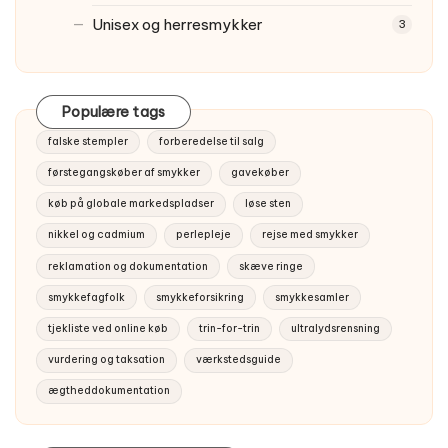
Unisex og herresmykker
3
Populære tags
falske stempler
forberedelse til salg
førstegangskøber af smykker
gavekøber
køb på globale markedspladser
løse sten
nikkel og cadmium
perlepleje
rejse med smykker
reklamation og dokumentation
skæve ringe
smykkefagfolk
smykkeforsikring
smykkesamler
tjekliste ved online køb
trin-for-trin
ultralydsrensning
vurdering og taksation
værkstedsguide
ægtheddokumentation