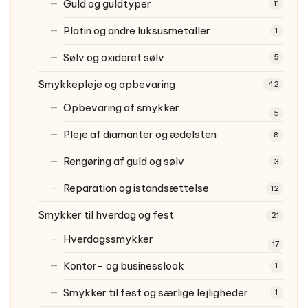
Guld og guldtyper
11
Platin og andre luksusmetaller
1
Sølv og oxideret sølv
5
Smykkepleje og opbevaring
42
Opbevaring af smykker
5
Pleje af diamanter og ædelsten
8
Rengøring af guld og sølv
3
Reparation og istandsættelse
12
Smykker til hverdag og fest
21
Hverdagssmykker
17
Kontor- og businesslook
1
Smykker til fest og særlige lejligheder
1