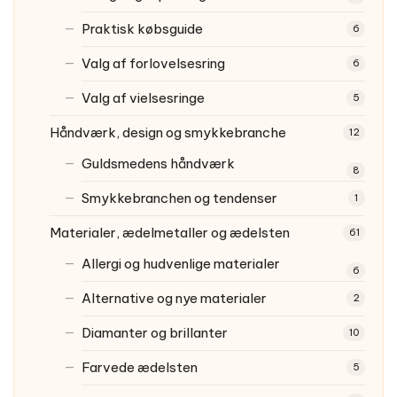
Praktisk købsguide
6
Valg af forlovelsesring
6
Valg af vielsesringe
5
Håndværk, design og smykkebranche
12
Guldsmedens håndværk
8
Smykkebranchen og tendenser
1
Materialer, ædelmetaller og ædelsten
61
Allergi og hudvenlige materialer
6
Alternative og nye materialer
2
Diamanter og brillanter
10
Farvede ædelsten
5