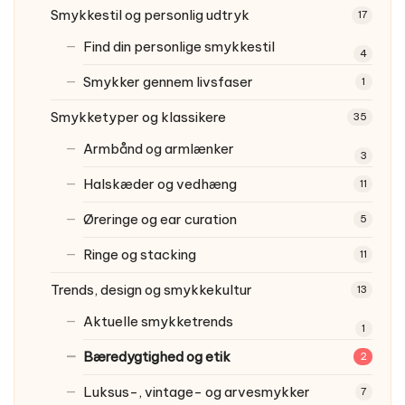
Smykkestil og personlig udtryk
17
Find din personlige smykkestil
4
Smykker gennem livsfaser
1
Smykketyper og klassikere
35
Armbånd og armlænker
3
Halskæder og vedhæng
11
Øreringe og ear curation
5
Ringe og stacking
11
Trends, design og smykkekultur
13
Aktuelle smykketrends
1
Bæredygtighed og etik
2
Luksus-, vintage- og arvesmykker
7