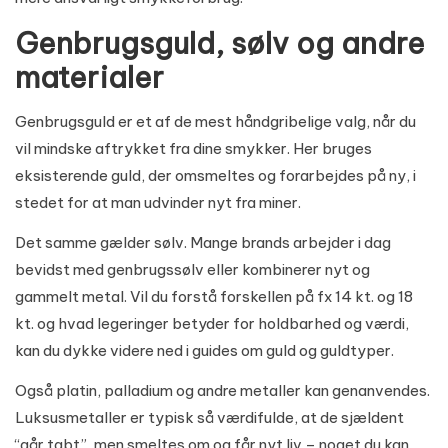
Genbrugsguld, sølv og andre
materialer
Genbrugsguld er et af de mest håndgribelige valg, når du
vil mindske aftrykket fra dine smykker. Her bruges
eksisterende guld, der omsmeltes og forarbejdes på ny, i
stedet for at man udvinder nyt fra miner.
Det samme gælder sølv. Mange brands arbejder i dag
bevidst med genbrugssølv eller kombinerer nyt og
gammelt metal. Vil du forstå forskellen på fx 14 kt. og 18
kt. og hvad legeringer betyder for holdbarhed og værdi,
kan du dykke videre ned i
guides om guld og guldtyper
.
Også platin, palladium og andre metaller kan genanvendes.
Luksusmetaller er typisk så værdifulde, at de sjældent
“går tabt”, men smeltes om og får nyt liv – noget du kan