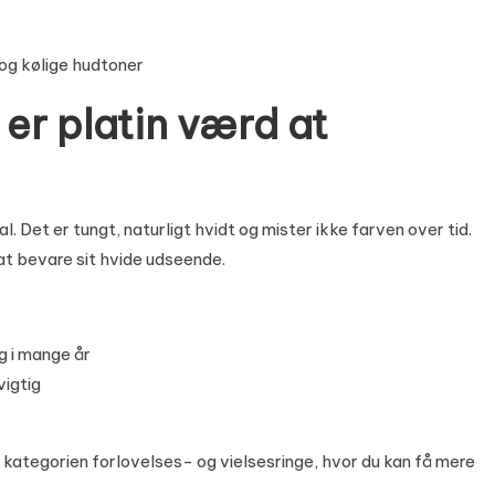
 og kølige hudtoner
 er platin værd at
Det er tungt, naturligt hvidt og mister ikke farven over tid.
 at bevare sit hvide udseende.
ug i mange år
igtig
 i kategorien
forlovelses- og vielsesringe
, hvor du kan få mere