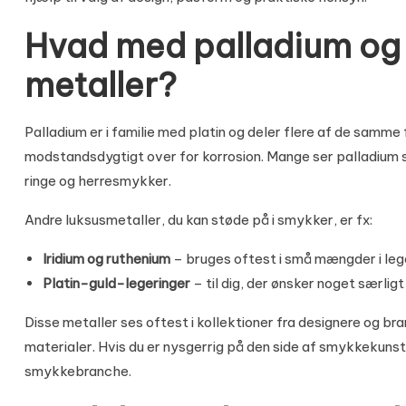
Hvad med palladium og 
metaller?
Palladium er i familie med platin og deler flere af de samme f
modstandsdygtigt over for korrosion. Mange ser palladium som
ringe og herresmykker.
Andre luksusmetaller, du kan støde på i smykker, er fx:
Iridium og ruthenium
– bruges oftest i små mængder i leg
Platin-guld-legeringer
– til dig, der ønsker noget særli
Disse metaller ses oftest i kollektioner fra designere og 
materialer. Hvis du er nysgerrig på den side af smykkekuns
smykkebranche
.