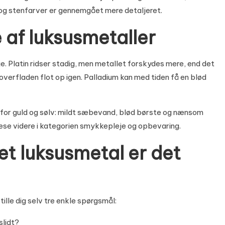
 og stenfarver er gennemgået mere detaljeret.
 af luksusmetaller
je. Platin ridser stadig, men metallet forskydes mere, end det
overfladen flot op igen. Palladium kan med tiden få en blød
r guld og sølv: mildt sæbevand, blød børste og nænsom
læse videre i kategorien
smykkepleje og opbevaring
.
et luksusmetal er det
tille dig selv tre enkle spørgsmål:
slidt?