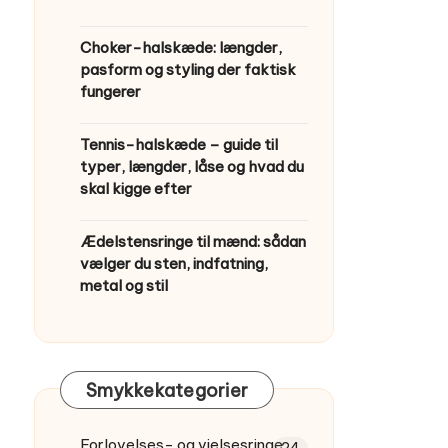
Choker-halskæde: længder,
pasform og styling der faktisk
fungerer
Tennis-halskæde – guide til
typer, længder, låse og hvad du
skal kigge efter
Ædelstensringe til mænd: sådan
vælger du sten, indfatning,
metal og stil
Smykkekategorier
Forlovelses- og vielsesringe