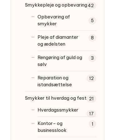
Smykkepleje og opbevaring
42
Opbevaring af
5
smykker
Pleje af diamanter
8
og ædelsten
Rengøring af guld og
3
sølv
Reparation og
12
istandsættelse
Smykker til hverdag og fest
21
Hverdagssmykker
17
Kontor- og
1
businesslook