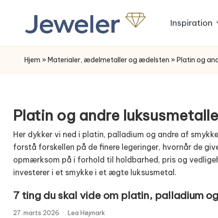
Inspiration
Skip
to
content
Hjem
»
Materialer, ædelmetaller og ædelsten
»
Platin og an
Platin og andre luksusmetalle
Her dykker vi ned i platin, palladium og andre af smykke
forstå forskellen på de finere legeringer, hvornår de gi
opmærksom på i forhold til holdbarhed, pris og vedligehol
investerer i et smykke i et ægte luksusmetal.
7 ting du skal vide om platin, palladium o
27. marts 2026
·
Lea Højmark