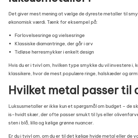
Det giver mest mening at vælge de dyreste metaller til smy
økonomisk værdi. Tænk for eksempel på:
Forlovelsesringe og vielsesringe
Klassiske diamantringe, der går i arv
Tidløse herresmykker i enkelt design
Hvis du er i tvivl om, hvilken type smykke du vil investere i, 
klassikere
, hvor de mest populære ringe, halskæder og ar
Hvilket metal passer til 
Luksusmetaller er ikke kun et spørgsmål om budget – de ska
is-hvidt skær, der ofte passer smukt til lys eller olivenfar
sten i blå, lilla og kølige grønne nuancer.
Er du i tvivl om, om du er til det kølige hvide metal eller de