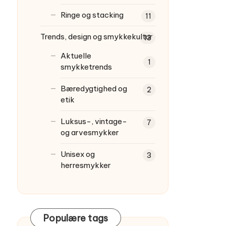
Ringe og stacking
11
Trends, design og smykkekultur
13
Aktuelle
1
smykketrends
Bæredygtighed og
2
etik
Luksus-, vintage-
7
og arvesmykker
Unisex og
3
herresmykker
Populære tags