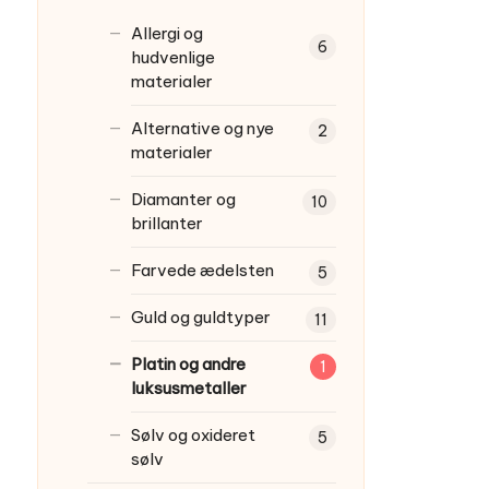
Allergi og
6
hudvenlige
materialer
Alternative og nye
2
materialer
Diamanter og
10
brillanter
Farvede ædelsten
5
Guld og guldtyper
11
Platin og andre
1
luksusmetaller
Sølv og oxideret
5
sølv