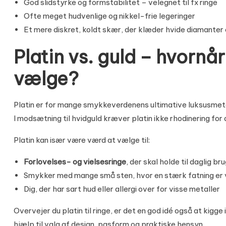
God slidstyrke og formstabilitet – velegnet til fx ringe
Ofte meget hudvenlige og nikkel-frie legeringer
Et mere diskret, koldt skær, der klæder hvide diamanter
Platin vs. guld – hvornår
vælge?
Platin er for mange smykkeverdenens ultimative luksusmetal. 
I modsætning til hvidguld kræver platin ikke rhodinering for
Platin kan især være værd at vælge til:
Forlovelses- og vielsesringe
, der skal holde til daglig br
Smykker med mange små sten, hvor en stærk fatning er v
Dig, der har sart hud eller allergi over for visse metaller
Overvejer du platin til ringe, er det en god idé også at kigge
hjælp til valg af design, pasform og praktiske hensyn.