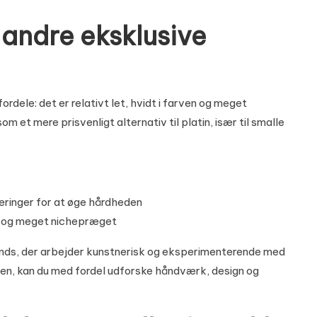
andre eksklusive
ordele: det er relativt let, hvidt i farven og meget
 et mere prisvenligt alternativ til platin, især til smalle
eringer for at øge hårdheden
gt og meget nichepræget
brands, der arbejder kunstnerisk og eksperimenterende med
ten, kan du med fordel udforske
håndværk, design og