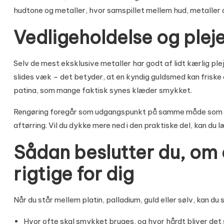
hudtone og metaller
, hvor samspillet mellem hud, metaller
Vedligeholdelse og pleje
Selv de mest eksklusive metaller har godt af lidt kærlig ple
slides væk – det betyder, at en kyndig guldsmed kan friske 
patina, som mange faktisk synes klæder smykket.
Rengøring foregår som udgangspunkt på samme måde som fo
aftørring. Vil du dykke mere ned i den praktiske del, kan du 
Sådan beslutter du, om 
rigtige for dig
Når du står mellem platin, palladium, guld eller sølv, kan du s
Hvor ofte skal smykket bruges, og hvor hårdt bliver det 