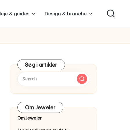
leje & guides
Design & branche
Søg i artikler
Om Jeweler
Om Jeweler