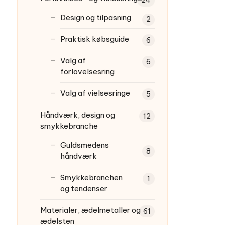
24
Design og tilpasning
2
Praktisk købsguide
6
Valg af
6
forlovelsesring
Valg af vielsesringe
5
Håndværk, design og
12
smykkebranche
Guldsmedens
8
håndværk
Smykkebranchen
1
og tendenser
Materialer, ædelmetaller og
61
ædelsten