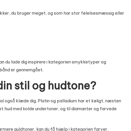
kker, du bruger meget, og som har stor følelsesmæssig eller
kan du lade dig inspirere i kategorien
smykketyper og
mbånd er gennemgået.
din stil og hudtone?
l også klæde dig. Platin og palladium har et køligt, næsten
vet hud med kolde undertoner, og til diamanter og farvede
 varmere guldtoner, kan du få hjælp i kategorien
farver,