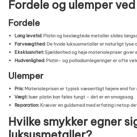
Fordele og ulemper ved 
Fordele
Lang levetid:
Platin og beslægtede metaller slides lang
Farveægthed:
De hvide luksusmetaller er naturligt lyse 
Eksklusivitet:
Sjældenhed og høje materialepriser giver e
Hudvenlighed:
Platin- og palladiumlegeringer er ofte vel
Ulemper
Pris:
Materialeprisen er typisk væsentligt højere end for 
Vægt:
Især platin kan føles tungt – det er en smagssag.
Reparation:
Kræver en guldsmed med erfaring i netop det
Hvilke smykker egner sig
luksusmetaller?