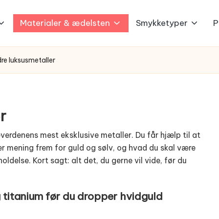
Materialer & ædelsten
Smykketyper
P
dre luksusmetaller
r
verdenens mest eksklusive metaller. Du får hjælp til at
ver mening frem for guld og sølv, og hvad du skal være
delse. Kort sagt: alt det, du gerne vil vide, før du
g titanium før du dropper hvidguld