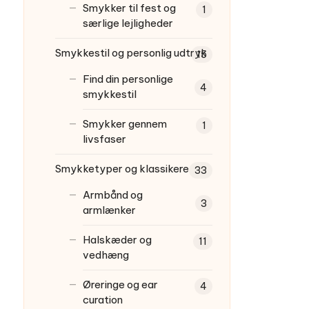
Smykker til fest og
1
særlige lejligheder
Smykkestil og personlig udtryk
15
Find din personlige
4
smykkestil
Smykker gennem
1
livsfaser
Smykketyper og klassikere
33
Armbånd og
3
armlænker
Halskæder og
11
vedhæng
Øreringe og ear
4
curation