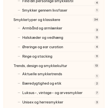
Find din personlige smykkestil
4
Smykker gennem livsfaser
1
Smykketyper og klassikere
34
Armbånd og armlænker
3
Halskæder og vedhæng
11
Øreringe og ear curation
4
Ringe og stacking
11
Trends, design og smykkekultur
13
Aktuelle smykketrends
1
Bæredygtighed og etik
2
Luksus-, vintage- og arvesmykker
7
Unisex og herresmykker
3