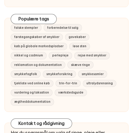
Populære tags
falske stempler
forberedelse til salg
førstegangskøber af smykker
gavekøber
køb på globale markedspladser
løse sten
nikkel og cadmium
perlepleje
rejse med smykker
reklamation og dokumentation
skæve ringe
smykkefagfolk
smykkeforsikring
smykkesamler
tjekliste ved online køb
trin-for-trin
ultralydsrensning
vurdering og taksation
værkstedsguide
ægtheddokumentation
Kontakt og rådgivning
Har du spørgsmål om valg af ringe, pleje eller