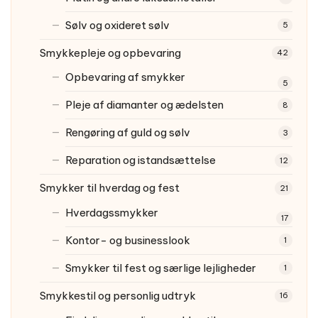
Sølv og oxideret sølv
5
Smykkepleje og opbevaring
42
Opbevaring af smykker
5
Pleje af diamanter og ædelsten
8
Rengøring af guld og sølv
3
Reparation og istandsættelse
12
Smykker til hverdag og fest
21
Hverdagssmykker
17
Kontor- og businesslook
1
Smykker til fest og særlige lejligheder
1
Smykkestil og personlig udtryk
16