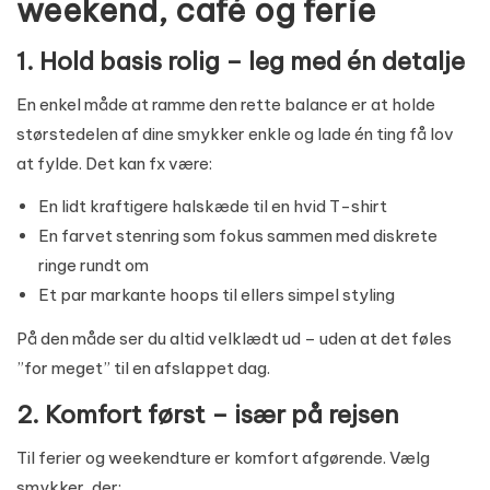
weekend, café og ferie
1. Hold basis rolig – leg med én detalje
En enkel måde at ramme den rette balance er at holde
størstedelen af dine smykker enkle og lade én ting få lov
at fylde. Det kan fx være:
En lidt kraftigere halskæde til en hvid T-shirt
En farvet stenring som fokus sammen med diskrete
ringe rundt om
Et par markante hoops til ellers simpel styling
På den måde ser du altid velklædt ud – uden at det føles
”for meget” til en afslappet dag.
2. Komfort først – især på rejsen
Til ferier og weekendture er komfort afgørende. Vælg
smykker, der: