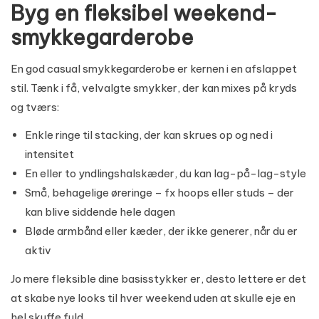
Byg en fleksibel weekend-
smykkegarderobe
En god casual smykkegarderobe er kernen i en afslappet
stil. Tænk i få, velvalgte smykker, der kan mixes på kryds
og tværs:
Enkle
ringe til stacking
, der kan skrues op og ned i
intensitet
En eller to yndlingshalskæder, du kan lag-på-lag-style
Små, behagelige øreringe – fx hoops eller studs – der
kan blive siddende hele dagen
Bløde armbånd eller kæder, der ikke generer, når du er
aktiv
Jo mere fleksible dine basisstykker er, desto lettere er det
at skabe nye looks til hver weekend uden at skulle eje en
hel skuffe fuld.