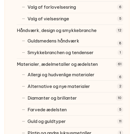
Valg af forlovelsesring
6
Valg af vielsesringe
5
Håndværk, design og smykkebranche
12
Guldsmedens håndværk
8
Smykkebranchen og tendenser
1
Materialer, ædelmetaller og ædelsten
61
Allergi og hudvenlige materialer
6
Alternative og nye materialer
2
Diamanter og brillanter
10
Farvede ædelsten
5
Guld og guldtyper
11
Platin og andre luksusmetaller
1