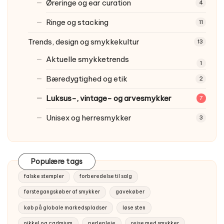
Øreringe og ear curation
4
Ringe og stacking
11
Trends, design og smykkekultur
13
Aktuelle smykketrends
1
Bæredygtighed og etik
2
Luksus-, vintage- og arvesmykker
7
Unisex og herresmykker
3
Populære tags
falske stempler
forberedelse til salg
førstegangskøber af smykker
gavekøber
køb på globale markedspladser
løse sten
nikkel og cadmium
perlepleje
rejse med smykker