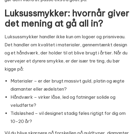
Luksussmykker: hvornår giver
det mening at gå all in?
Luksussmykker handler ikke kun om logoer og prisniveau.
Det handler om kvalitet i materialer, gennemtænkt design
og et håndværk, der holder til at blive brugt i årtier. Når du
overvejer et dyrere smykke, er der især tre ting, du bør
kigge på:
Materialer – er der brugt massivt guld, platin og ægte
diamanter eller ædelsten?
Håndværk – virker låse, led og fatninger solide og
veludførte?
Tidsløshed – vil designet stadig føles rigtigt for dig om
10-20 år?
Vil du blive skarpere på forskellen på guldtyper, diamanter