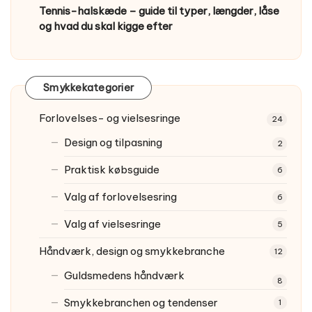
Tennis-halskæde – guide til typer, længder, låse
og hvad du skal kigge efter
Smykkekategorier
Forlovelses- og vielsesringe
24
Design og tilpasning
2
Praktisk købsguide
6
Valg af forlovelsesring
6
Valg af vielsesringe
5
Håndværk, design og smykkebranche
12
Guldsmedens håndværk
8
Smykkebranchen og tendenser
1