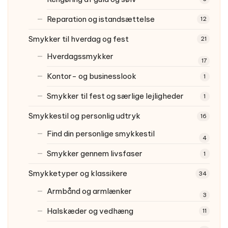
Reparation og istandsættelse
12
Smykker til hverdag og fest
21
Hverdagssmykker
17
Kontor- og businesslook
1
Smykker til fest og særlige lejligheder
1
Smykkestil og personlig udtryk
16
Find din personlige smykkestil
4
Smykker gennem livsfaser
1
Smykketyper og klassikere
34
Armbånd og armlænker
3
Halskæder og vedhæng
11