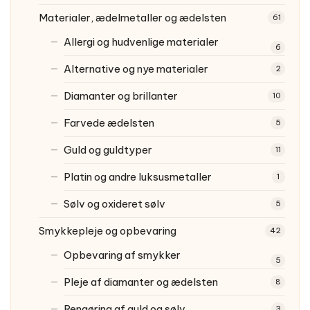
Materialer, ædelmetaller og ædelsten
61
Allergi og hudvenlige materialer
6
Alternative og nye materialer
2
Diamanter og brillanter
10
Farvede ædelsten
5
Guld og guldtyper
11
Platin og andre luksusmetaller
1
Sølv og oxideret sølv
5
Smykkepleje og opbevaring
42
Opbevaring af smykker
5
Pleje af diamanter og ædelsten
8
Rengøring af guld og sølv
3