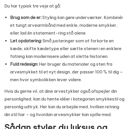
Du har typisk tre veje at gå:
Brug som de er:
Styling kan gøre underværker. Kombinér
et tungt arvearmbånd med enkle, moderne smykker,
eller lad én statement-ring stå alene.
Let opdatering:
Små justeringer som at forkorte en
kæde, skifte kædetype eller sætte stenen i en enklere
fatning kan modernisere uden at slette historien.
Fuld redesign:
Her bruger du materialer og sten fra
arvesmykket til et nyt design, der passer 100 % til dig –
men hvor symbolikken lever videre.
Hvis du gerne vil, at dine arvestykker også afspejler din
personlighed, kan du hente idéer i kategorien
smykkestil og
personlig udtryk
. Her kan du arbejde med, hvilken retning
din stil har – og hvordan arvesmykker kan spille med.
Sådan styler du luksus og