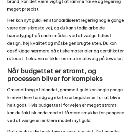
brand, kan det være vigtigt at ramme farve og legering
meget præcist.
Her kan nyt guld i en standardiseret legering nogle gange
være den sikreste vej, og du kan stadig arbejde
bæredygtigt på andre måder: ved at vælge tidløst
design, høj kvalitet og måske genbrugte sten. Du kan
også kigge nærmere på etiske materialer og certifikater
i stedet, f.eks. via artikler om materialevalg på
Jeweler
.
Når budgettet er stramt, og
processen bliver for kompleks
Omsmeltning af blandet, gammelt guld kan nogle gange
kræve flere forsøg og ekstra arbejdstimer for at blive
helt godt. Hvis budgettet i forvejen er meget stramt,
kan du faktisk ende med at få mere smykke for pengene
ved at vælge en enklere model i nyt guld.
Det gør ikke din beslutning mindre bevidst. Det handler