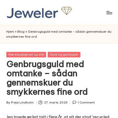
Skip
to
content
Hjem
»
Blog
»
Genbrugsguld med omtanke – sådan gennemskuer du
smykkernes fine ord
Posted
Bæredygtighed og etik
Guld og guldtyper
in
Genbrugsguld med
omtanke – sådan
gennemskuer du
smykkernes fine ord
By
Freja Lindholm
27. marts 2026
1 Comment
Posted
by
Jeg troede ærligt talt i flere år, at alt der stod “recycled