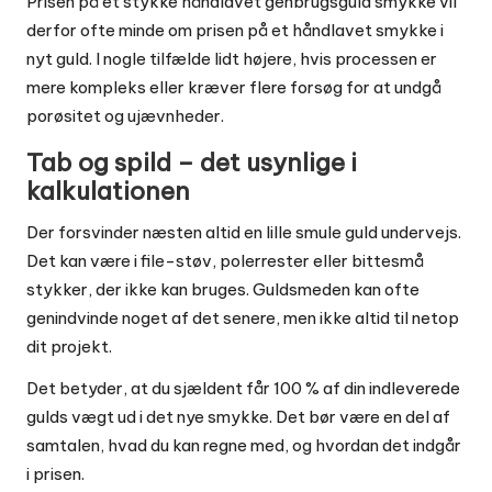
Prisen på et stykke håndlavet genbrugsguld smykke vil
derfor ofte minde om prisen på et håndlavet smykke i
nyt guld. I nogle tilfælde lidt højere, hvis processen er
mere kompleks eller kræver flere forsøg for at undgå
porøsitet og ujævnheder.
Tab og spild – det usynlige i
kalkulationen
Der forsvinder næsten altid en lille smule guld undervejs.
Det kan være i file-støv, polerrester eller bittesmå
stykker, der ikke kan bruges. Guldsmeden kan ofte
genindvinde noget af det senere, men ikke altid til netop
dit projekt.
Det betyder, at du sjældent får 100 % af din indleverede
gulds vægt ud i det nye smykke. Det bør være en del af
samtalen, hvad du kan regne med, og hvordan det indgår
i prisen.