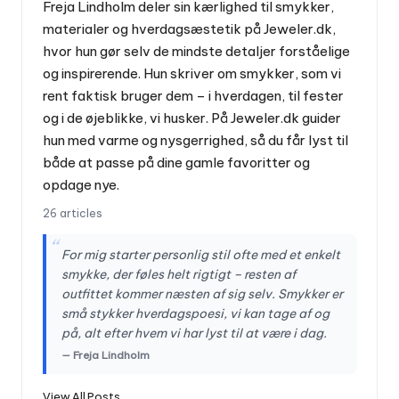
Freja Lindholm deler sin kærlighed til smykker,
materialer og hverdagsæstetik på Jeweler.dk,
hvor hun gør selv de mindste detaljer forståelige
og inspirerende. Hun skriver om smykker, som vi
rent faktisk bruger dem – i hverdagen, til fester
og i de øjeblikke, vi husker. På Jeweler.dk guider
hun med varme og nysgerrighed, så du får lyst til
både at passe på dine gamle favoritter og
opdage nye.
26 articles
“
For mig starter personlig stil ofte med et enkelt
smykke, der føles helt rigtigt – resten af
outfittet kommer næsten af sig selv. Smykker er
små stykker hverdagspoesi, vi kan tage af og
på, alt efter hvem vi har lyst til at være i dag.
— Freja Lindholm
View All Posts