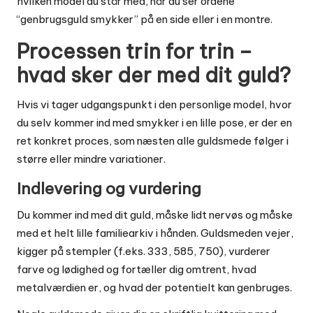
hvilken model du står med, når du ser ordene
“genbrugsguld smykker” på en side eller i en montre.
Processen trin for trin –
hvad sker der med dit guld?
Hvis vi tager udgangspunkt i den personlige model, hvor
du selv kommer ind med smykker i en lille pose, er der en
ret konkret proces, som næsten alle guldsmede følger i
større eller mindre variationer.
Indlevering og vurdering
Du kommer ind med dit guld, måske lidt nervøs og måske
med et helt lille familiearkiv i hånden. Guldsmeden vejer,
kigger på stempler (f.eks. 333, 585, 750), vurderer
farve og lødighed og fortæller dig omtrent, hvad
metalværdien er, og hvad der potentielt kan genbruges.