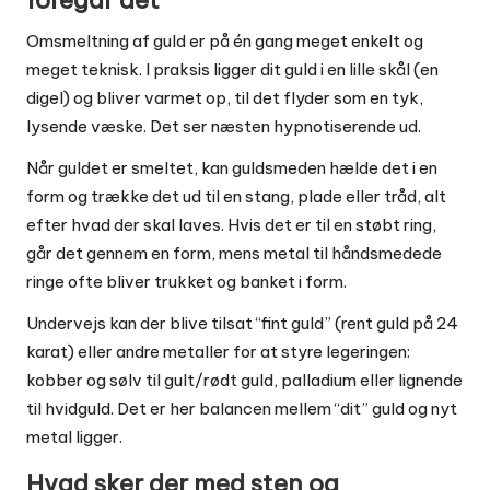
foregår det
Omsmeltning af guld er på én gang meget enkelt og
meget teknisk. I praksis ligger dit guld i en lille skål (en
digel) og bliver varmet op, til det flyder som en tyk,
lysende væske. Det ser næsten hypnotiserende ud.
Når guldet er smeltet, kan guldsmeden hælde det i en
form og trække det ud til en stang, plade eller tråd, alt
efter hvad der skal laves. Hvis det er til en støbt ring,
går det gennem en form, mens metal til håndsmedede
ringe ofte bliver trukket og banket i form.
Undervejs kan der blive tilsat “fint guld” (rent guld på 24
karat) eller andre metaller for at styre legeringen:
kobber og sølv til gult/rødt guld, palladium eller lignende
til hvidguld. Det er her balancen mellem “dit” guld og nyt
metal ligger.
Hvad sker der med sten og