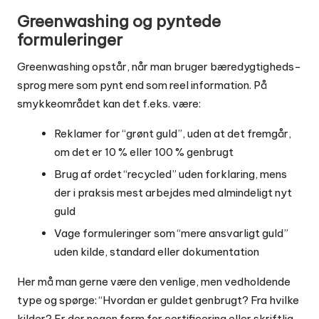
Greenwashing og pyntede
formuleringer
Greenwashing opstår, når man bruger bæredygtigheds-
sprog mere som pynt end som reel information. På
smykkeområdet kan det f.eks. være:
Reklamer for “grønt guld”, uden at det fremgår,
om det er 10 % eller 100 % genbrugt
Brug af ordet “recycled” uden forklaring, mens
der i praksis mest arbejdes med almindeligt nyt
guld
Vage formuleringer som “mere ansvarligt guld”
uden kilde, standard eller dokumentation
Her må man gerne være den venlige, men vedholdende
type og spørge: “Hvordan er guldet genbrugt? Fra hvilke
kilder? Er der nogen form for certificering eller skriftlig