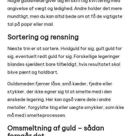
Nogle guldsmede giver dig en skriftlig kvittering med
angivelse af vægt og lødighed. Andre holder det mere
mundtligt, men du kan altid bede om at få de vigtigste
tal på papir eller mail.
Sortering og rensning
Næste trin er at sortere. Hvidguld for sig, gult guld for
sig, eventuelt rødt guld for sig. Forskellige legeringer
blandes sjældent bare tilfældigt, hvis resultatet skal
blive pænt og holdbart.
Guldsmeden fjerner låse, små kæder, fjedre eller
stykker, der ikke egner sig til at smelte med i den
ønskede legering. Her kan også være dele i andre
metaller, forgyldte ting eller uægte smykker, som ikke
må med i smelteprocessen.
Omsmeltning af guld – sådan