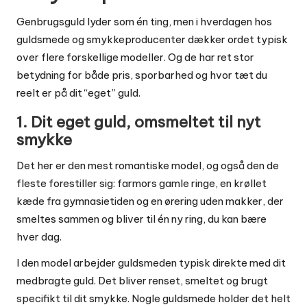
Genbrugsguld lyder som én ting, men i hverdagen hos
guldsmede og smykkeproducenter dækker ordet typisk
over flere forskellige modeller. Og de har ret stor
betydning for både pris, sporbarhed og hvor tæt du
reelt er på dit “eget” guld.
1. Dit eget guld, omsmeltet til nyt
smykke
Det her er den mest romantiske model, og også den de
fleste forestiller sig: farmors gamle ringe, en krøllet
kæde fra gymnasietiden og en ørering uden makker, der
smeltes sammen og bliver til én ny ring, du kan bære
hver dag.
I den model arbejder guldsmeden typisk direkte med dit
medbragte guld. Det bliver renset, smeltet og brugt
specifikt til dit smykke. Nogle guldsmede holder det helt