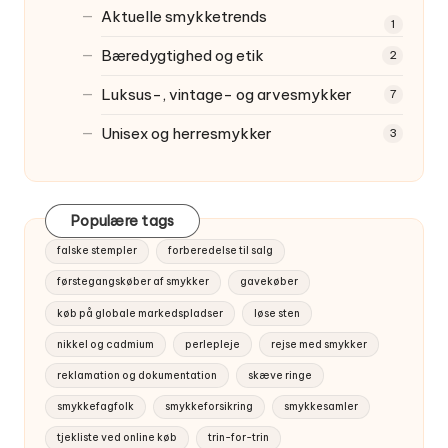
Aktuelle smykketrends
1
Bæredygtighed og etik
2
Luksus-, vintage- og arvesmykker
7
Unisex og herresmykker
3
Populære tags
falske stempler
forberedelse til salg
førstegangskøber af smykker
gavekøber
køb på globale markedspladser
løse sten
nikkel og cadmium
perlepleje
rejse med smykker
reklamation og dokumentation
skæve ringe
smykkefagfolk
smykkeforsikring
smykkesamler
tjekliste ved online køb
trin-for-trin