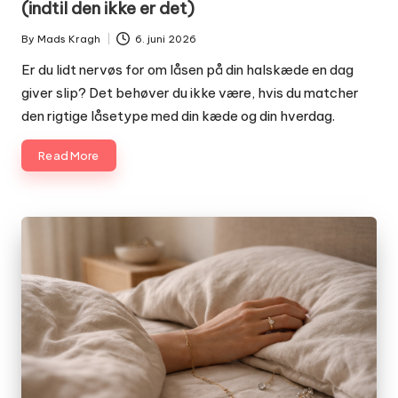
(indtil den ikke er det)
By
Mads Kragh
6. juni 2026
Posted
by
Er du lidt nervøs for om låsen på din halskæde en dag
giver slip? Det behøver du ikke være, hvis du matcher
den rigtige låsetype med din kæde og din hverdag.
Read More