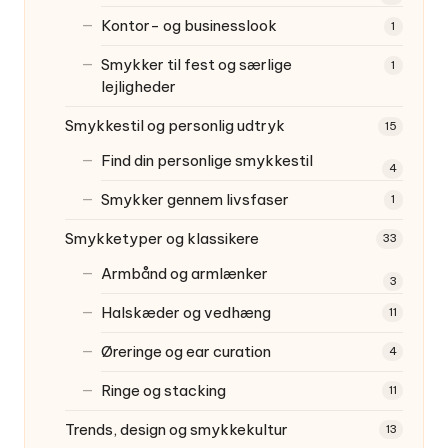
Kontor- og businesslook
1
Smykker til fest og særlige
1
lejligheder
Smykkestil og personlig udtryk
15
Find din personlige smykkestil
4
Smykker gennem livsfaser
1
Smykketyper og klassikere
33
Armbånd og armlænker
3
Halskæder og vedhæng
11
Øreringe og ear curation
4
Ringe og stacking
11
Trends, design og smykkekultur
13