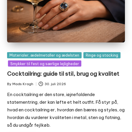
Posted
Materialer, ædelmetaller og ædelsten
Ringe og stacking
in
Smykker til fest og særlige lejligheder
Cocktailring: guide til stil, brug og kvalitet
By
Mads Kragh
30. juli 2026
Posted
by
En cocktailring er den store, iøjnefaldende
statementring, der kan løfte et helt outfit. Få styr på,
hvad en cocktailring er, hvordan den bæres og styles, og
hvordan du vurderer kvaliteten i metal, sten og fatning,
så du undgår fejlkøb.