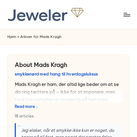
Skip
to
content
Hjem
»
Arkiver for Mads Kragh
About Mads Kragh
smykkenørd med hang til hverdagsluksus
Mads Kragh er ham, der altid lige beder om at se
din ring tættere på – ikke for at imponere, men
fordi han oprigtigt er nysgerrig på historien,
Read more
↓
materialet og de små detaljer. Hans kærlighed til
smykker begyndte med en slidt guldkæde fra en
18 articles
pantelånerbutik og et besøg hos en guldsmed,
“
der forvandlede noget trist og mørkt til noget,
Jeg elsker, når et smykke ikke kun er noget, du