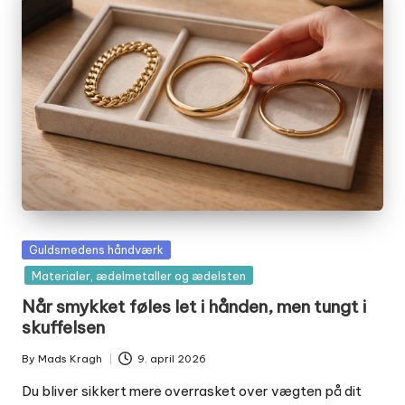
Posted
Guldsmedens håndværk
in
Materialer, ædelmetaller og ædelsten
Når smykket føles let i hånden, men tungt i
skuffelsen
By
Mads Kragh
9. april 2026
Posted
by
Du bliver sikkert mere overrasket over vægten på dit