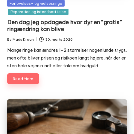
Posted
Forlovelses- og vielsesringe
in
Reparation og istandsættelse
Den dag jeg opdagede hvor dyr en “gratis”
ringændring kan blive
By
Mads Kragh
30. marts 2026
Posted
by
Mange ringe kan ændres 1-2 størrelser nogenlunde trygt,
men ofte bliver prisen og risikoen langt højere, når der er
sten hele vejen rundt eller tale om hvidguld.
Read More