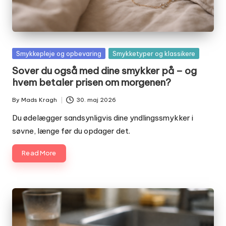
Posted
Smykkepleje og opbevaring
Smykketyper og klassikere
in
Sover du også med dine smykker på – og
hvem betaler prisen om morgenen?
By
Mads Kragh
30. maj 2026
Posted
by
Du ødelægger sandsynligvis dine yndlingssmykker i
søvne, længe før du opdager det.
Read More