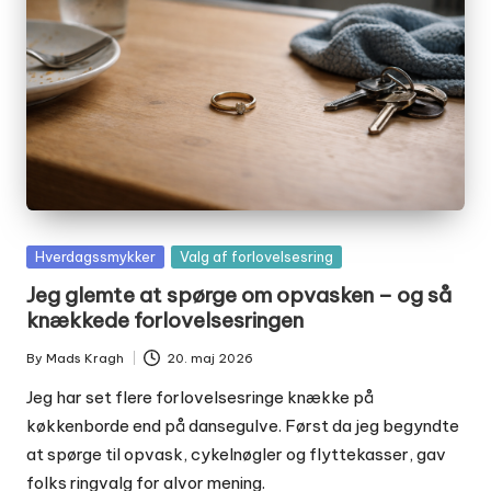
Posted
Hverdagssmykker
Valg af forlovelsesring
in
Jeg glemte at spørge om opvasken – og så
knækkede forlovelsesringen
By
Mads Kragh
20. maj 2026
Posted
by
Jeg har set flere forlovelsesringe knække på
køkkenborde end på dansegulve. Først da jeg begyndte
at spørge til opvask, cykelnøgler og flyttekasser, gav
folks ringvalg for alvor mening.