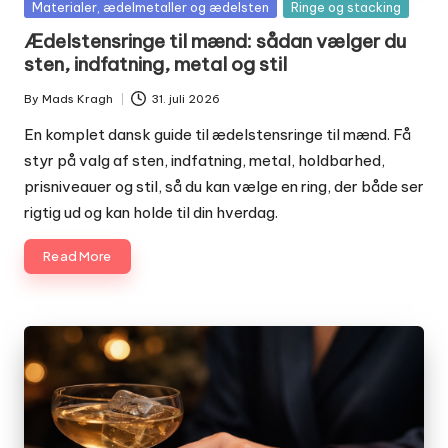
Posted
Materialer, ædelmetaller og ædelsten
Ringe og stacking
af, og han er særligt optaget af at hjælpe dig
in
Ædelstensringe til mænd: sådan vælger du
med at vælge smykker, der både holder i kvalitet
sten, indfatning, metal og stil
og stil. På Jeweler.dk kan du mærke hans
forkærlighed for diskrete detaljer, gode historier
By
Mads Kragh
31. juli 2026
Posted
og smykker, der bliver en naturlig del af din
by
En komplet dansk guide til ædelstensringe til mænd. Få
hverdag.
styr på valg af sten, indfatning, metal, holdbarhed,
Når han ikke sidder med lup og mikrofiberklud ved
prisniveauer og stil, så du kan vælge en ring, der både ser
sofabordet, cykler Mads gennem byen, laver
rigtig ud og kan holde til din hverdag.
langsom aftensmad med jazz på pladespilleren
eller hjælper en ven med at finde den helt rigtige
Read More
ring til et frieri. Den samme rolige grundighed
tager han med ind i sine tekster, så du både får
overblik, indsigt og lyst til at gå hen til dit eget
smykkeskrin og kigge med nye øjne.