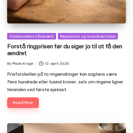
Posted
Guldsmedens håndværk
Reparation og istandsættelse
in
Forstå ringprisen før du siger ja til at få den
ændret
By
Mads Kragh
12. april 2026
Posted
by
Prisforskellen på to ringændringer kan sagtens være
flere hundrede eller tusind kroner, selv om ringene ligner
hinanden ved første øjekast.
Read More