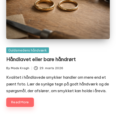
Posted
Guldsmedens håndværk
in
Håndlavet eller bare håndrørt
By
Mads Kragh
29. marts 2026
Posted
by
Kvalitet i håndlavede smykker handler om mere end et
pænt foto. Lær de synlige tegn på godt håndværk og de
spørgsmål, der afslører, om smykket kan holde i årevis.
Read More