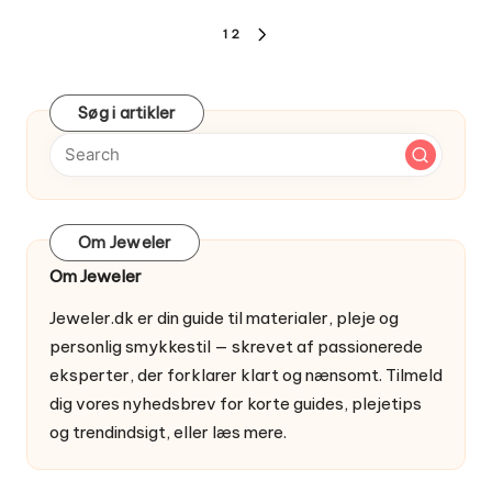
Indlægsinddeling
1
2
NEXT
PAGE
Søg i artikler
Om Jeweler
Om Jeweler
Jeweler.dk er din guide til materialer, pleje og
personlig smykkestil — skrevet af passionerede
eksperter, der forklarer klart og nænsomt. Tilmeld
dig vores nyhedsbrev for korte guides, plejetips
og trendindsigt, eller
læs mere
.