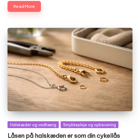
Read More
Posted
Halskæder og vedhæng
Smykkepleje og opbevaring
in
Låsen på halskæden er som din cykellås