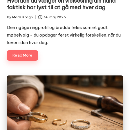
Hvordan du vælger en vielsesring din hånd
faktisk har lyst til at gå med hver dag
By
Mads Kragh
14. maj 2026
Posted
by
Den rigtige ringprofil og bredde føles som et godt
møbelvalg - du opdager først virkelig forskellen, når du
lever i den hver dag.
Read More