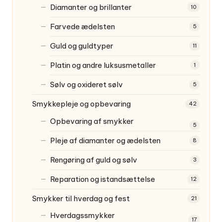
Diamanter og brillanter
10
Farvede ædelsten
5
Guld og guldtyper
11
Platin og andre luksusmetaller
1
Sølv og oxideret sølv
5
Smykkepleje og opbevaring
42
Opbevaring af smykker
5
Pleje af diamanter og ædelsten
8
Rengøring af guld og sølv
3
Reparation og istandsættelse
12
Smykker til hverdag og fest
21
Hverdagssmykker
17