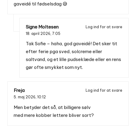
gaveidé til fødselsdag 😅
Signe Moltesen
Log ind for at svare
18. april 2026,
7:05
Tak Sofie – haha, god gaveidé! Det sker tit
efter ferie pga sved, solcreme eller
saltvand, og et lille pudseklæde eller en rens
gør ofte smykket som nyt.
Freja
Log ind for at svare
5. maj 2026,
10:12
Men betyder det så, at billigere sølv
med mere kobber lettere bliver sort?