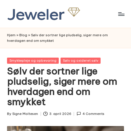
Skip
to
content
Hjem
»
Blog
»
Sølv der sortner lige pludselig, siger mere om
hverdagen end om smykket
Posted
Smykkepleje og opbevaring
Sølv og oxideret sølv
in
Sølv der sortner lige
pludselig, siger mere om
hverdagen end om
smykket
By
Signe Moltesen
3. april 2026
4 Comments
Posted
by