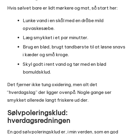
Hvis sølvet bare er lidt mørkere og mat, så start her:
Lunke vand i en skål med en dråbe mild
opvaskesæbe.
Læg smykket i et par minutter.
Brug en blød, brugt tandbørste til at løsne snavs
i kæder og små kroge.
Skyl godt i rent vand og tør med en blød
bomuldsklud.
Det fjerner ikke tung oxidering, men alt det
“hverdagslag” der ligger ovenpå. Nogle gange ser
smykket allerede langt friskere ud der.
Sølvpoleringsklud:
hverdagsredningen
En god sølvpoleringsklud er, i min verden, som en god