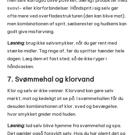
men sølv kan også blive påvirket. Særligt produkter med
svovl- eller klorforbindelser. Håndsprit i sig selv gør
ofte mere ved overfladestrukturen (den kan blive mat),
men kombinationen af sprit, sæberester og hudkemi kan
godt give misfarvning.
Løsning:
brug ikke sølvsmykker, når du gør rent med
stærke midler. Tag ringe af, før du spritter hænder hele
dagen. Læg dem et fast sted, så de ikke ryger i
håndvasken.
7. Svømmehal og klorvand
Klor og sølv er ikke venner. Klorvand kan gøre sølv
mørkt, mat og kedeligt at se på. I svømmehallen får du
desuden kombinationen af klor, sved og bevægelse,
hvor smykket gnider mod huden.
Løsning:
lad sølv blive hjemme fra svømmehal og spa.
Det gælder også forgyldt sølv. Hvis du har glemt det og