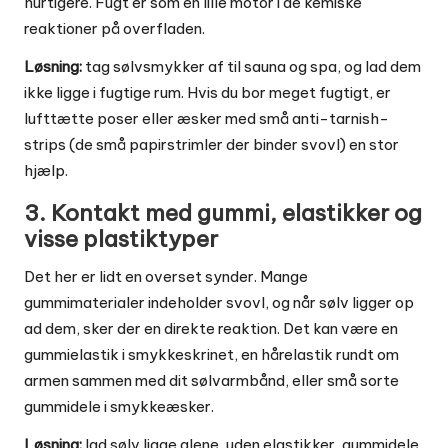
hurtigere. Fugt er som en lille motor i de kemiske
reaktioner på overfladen.
Løsning:
tag sølvsmykker af til sauna og spa, og lad dem
ikke ligge i fugtige rum. Hvis du bor meget fugtigt, er
lufttætte poser eller æsker med små anti-tarnish-
strips (de små papirstrimler der binder svovl) en stor
hjælp.
3. Kontakt med gummi, elastikker og
visse plastiktyper
Det her er lidt en overset synder. Mange
gummimaterialer indeholder svovl, og når sølv ligger op
ad dem, sker der en direkte reaktion. Det kan være en
gummielastik i smykkeskrinet, en hårelastik rundt om
armen sammen med dit sølvarmbånd, eller små sorte
gummidele i smykkeæsker.
Løsning:
lad sølv ligge alene, uden elastikker, gummidele