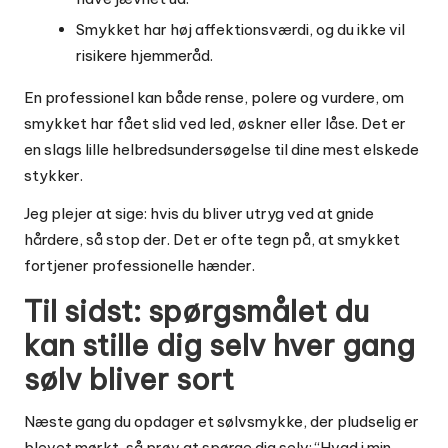
Smykket har høj affektionsværdi, og du ikke vil
risikere hjemmeråd.
En professionel kan både rense, polere og vurdere, om
smykket har fået slid ved led, øskner eller låse. Det er
en slags lille helbredsundersøgelse til dine mest elskede
stykker.
Jeg plejer at sige: hvis du bliver utryg ved at gnide
hårdere, så stop der. Det er ofte tegn på, at smykket
fortjener professionelle hænder.
Til sidst: spørgsmålet du
kan stille dig selv hver gang
sølv bliver sort
Næste gang du opdager et sølvsmykke, der pludselig er
blevet mørkt, så prøv at spørge dig selv: “Hvad i min