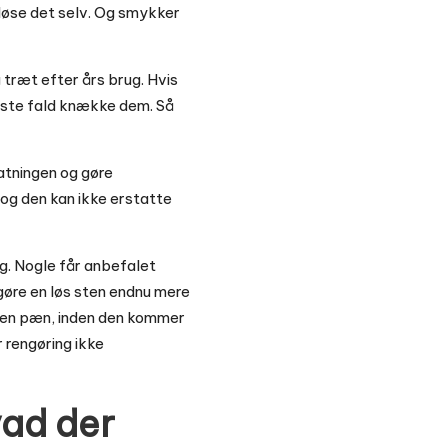
l løse det selv. Og smykker
 træt efter års brug. Hvis
værste fald knække dem. Så
fatningen og gøre
 og den kan ikke erstatte
ng. Nogle får anbefalet
 gøre en løs sten endnu mere
ingen pæn, inden den kommer
r rengøring ikke
vad der