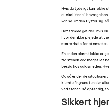
Hvis du tydeligt kan rokke s
du skal “finde” bevægelsen. 
kan se, at den flytter sig, s
Det samme gælder, hvis en k
hvor den ikke plejede at vær
større risiko for at smutte 
En anden alarmklokke er gent
fra stenen ved meget let be
besøg hos guldsmeden. Hver 
Og så er der de situationer
klemte fingrene i en dør el
ved stenen, så opfør dig, so
Sikkert hj