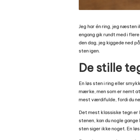
Jeg har én ring, jeg næsten 
engang gik rundt med i flere
den dag, jeg kiggede ned på 
sten igen.
De stille te
En løs sten i ring eller smykk
mærke, men som er nemt at s
mest værdifulde, fordi du ne
Det mest klassiske tegn er 
stenen, kan du nogle gange h
sten siger ikke noget. En løs