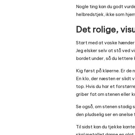
Nogle ting kan du godt vurde
helbredstjek, ikke som hj
Det rolige, visu
Start med at vaske hænder, 
Jeg elsker selv at stå ved 
bordet under, så du lettere 
Kig først på kløerne. Er de 
En klo, der næsten er slidt 
top. Hvis du har et forstør
griber fat om stenen eller ku
Se også, om stenen stadig si
den pludselig ser en anelse 
Til sidst kan du tjekke kant
skal metallet danne en glat,