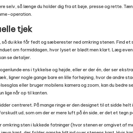
re selv, så længe du holder dig fra at bøje, presse og rette. Tænk
emme-operation.
elle tjek
så du ikke får fedt og sæberester ned omkring stenen. Find et s
vinduet om formiddagen, hvor lyset er blødt men klart. Læg even
kan se detaljer.
nogenlunde ens i tykkelse og højde, eller er der én, der ser ekstr
væk, ligner nogle gange bare en lille forhøjning, hvor de andre sta
relsesglas eller bruger mobilens kamera og zoom, kan du bedre s
n lige når op til kanten.
dder centreret. På mange ringe er den designet til at sidde helt 
forskudt ud, som om der er mere luft på én side, er det et tegn på
er omkring sten i lukkede fatninger (hvor stenen er omgivet af me
 jævn kant, der folder ganske lidt ind over stenens kant. Hvis kan