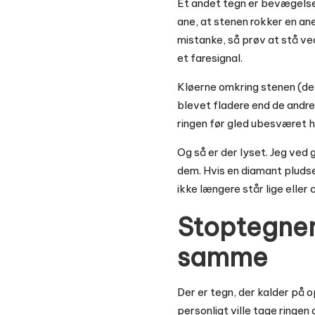
Et andet tegn er bevægelse.
ane, at stenen rokker en ane
mistanke, så prøv at stå ved
et faresignal.
Kløerne omkring stenen (de
blevet fladere end de andre.
ringen før gled ubesværet he
Og så er der lyset. Jeg ved
dem. Hvis en diamant pludsel
ikke længere står lige eller
Stoptegnen
samme
Der er tegn, der kalder på 
personligt ville tage ringe