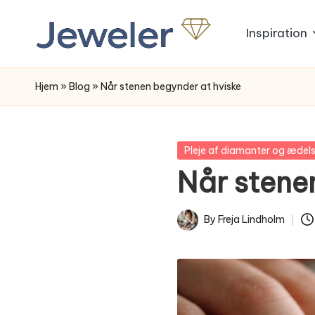
Inspiration
Skip
to
content
Hjem
»
Blog
»
Når stenen begynder at hviske
Posted
Pleje af diamanter og ædel
in
Når stene
By
Freja Lindholm
Posted
by