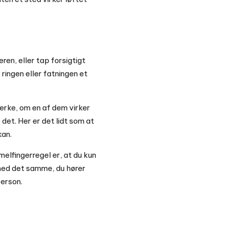
ren, eller tap forsigtigt
 ringen eller fatningen et
mærke, om en af dem virker
det. Her er det lidt som at
kan.
elfingerregel er, at du kun
med det samme, du hører
person.