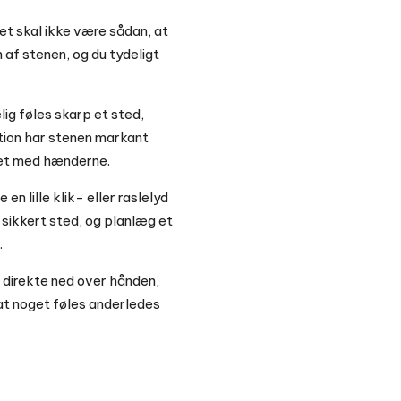
Det skal ikke være sådan, at
 af stenen, og du tydeligt
ig føles skarp et sted,
ktion har stenen markant
eget med hænderne.
n lille klik- eller raslelyd
 sikkert sted, og planlæg et
.
e direkte ned over hånden,
 at noget føles anderledes