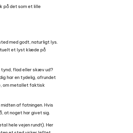
 på det som et lille
ted med godt, naturligt lys.
tuelt et lyst klæde på
a tynd, flad eller skæv ud?
dig har en tydelig, afrundet
e, om metallet faktisk
i midten af fatningen. Hvis
, at noget har givet sig.
tal hele vejen rundt). Her
ten et sted virker løftet