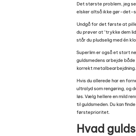
Det største problem, jeg ser
elsker altså ikke gør-det-s
Undgå for det første at pil
du prøver at “trykke dem lid
står du pludselig med én kl
Superlim er også et stort ne
guldsmedens arbejde både sv
korrekt metalbearbejdning.
Hvis du allerede har en forn
ultralyd som rengøring, og d
løs. Vælg hellere en mild r
til guldsmeden. Du kan finde
førsteprioritet.
Hvad gulds