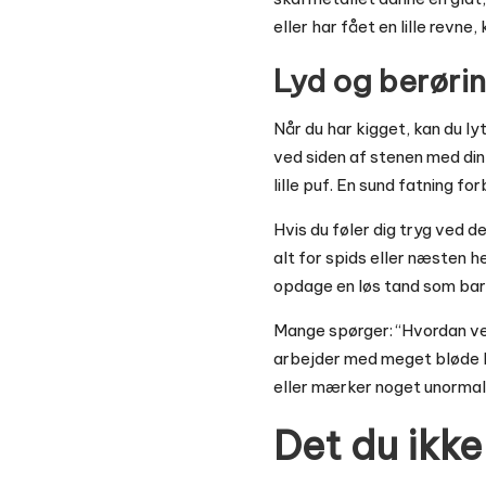
eller har fået en lille revn
Lyd og berøri
Når du har kigget, kan du ly
ved siden af stenen med din n
lille puf. En sund fatning forb
Hvis du føler dig tryg ved d
alt for spids eller næsten h
opdage en løs tand som barn:
Mange spørger: “Hvordan ved
arbejder med meget bløde b
eller mærker noget unormalt
Det du ikke