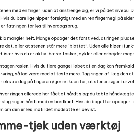
tenen med en finger, uden at anstrenge dig, er vi på det niveau. 
Hvis du bare lige nipper forsigtigt med en ren fingernegl på siden
å er fatningen for løs til hverdagsbrug.
lo mangler helt. Mange opdager det først ved, at ringen pludsel
e det, eller at stenen står mere “blottet”. Uden alle kløer i fun
ud, især hvis du er aktiv, bærer tasker, cykler eller arbejder m
agen raslen. Hvis du flere gange i løbet af en dag kan fremkalde e
røring, så lad være med at teste mere. Tag ringen af, læg den et
ekstra dag på fingeren øger risikoen for, at stenen siger farvel
, hvor ringen allerede har fået et hårdt slag: du tabte håndvægt
ler slog ringen hårdt mod en bordkant. Hvis du bagefter opdager,
m om den er løs, indtil det modsatte er bevist.
emme-tjek uden værktøj