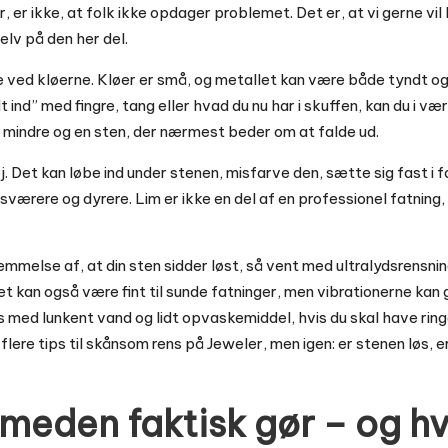
, er ikke, at folk ikke opdager problemet. Det er, at vi gerne vi
elv på den her del.
le ved kløerne. Kløer er små, og metallet kan være både tyndt og
t ind” med fingre, tang eller hvad du nu har i skuffen, kan du i 
o mindre og en sten, der nærmest beder om at falde ud.
j. Det kan løbe ind under stenen, misfarve den, sætte sig fast i 
ærere og dyrere. Lim er ikke en del af en professionel fatning,
emmelse af, at din sten sidder løst, så vent med ultralydsrensni
et kan også være fint til sunde fatninger, men vibrationerne kan
ens med lunkent vand og lidt opvaskemiddel, hvis du skal have r
 flere tips til skånsom rens på
Jeweler
, men igen: er stenen løs, e
meden faktisk gør – og h