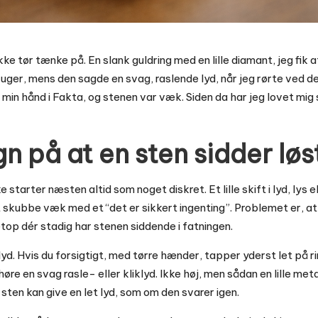
ikke tør tænke på. En slank guldring med en lille diamant, jeg fik 
 uger, mens den sagde en svag, raslende lyd, når jeg rørte ved de
min hånd i Fakta, og stenen var væk. Siden da har jeg lovet mig s
gn på at en sten sidder løs
e starter næsten altid som noget diskret. Et lille skift i lyd, lys 
kubbe væk med et “det er sikkert ingenting”. Problemet er, at d
top dér stadig har stenen siddende i fatningen.
lyd. Hvis du forsigtigt, med tørre hænder, tapper yderst let på 
øre en svag rasle- eller kliklyd. Ikke høj, men sådan en lille met
 sten kan give en let lyd, som om den svarer igen.