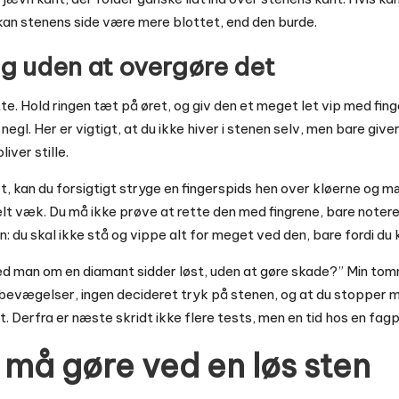
e, kan stenens side være mere blottet, end den burde.
ng uden at overgøre det
tte. Hold ringen tæt på øret, og giv den et meget let vip med finge
egl. Her er vigtigt, at du ikke hiver i stenen selv, men bare giver
liver stille.
et, kan du forsigtigt stryge en fingerspids hen over kløerne og 
elt væk. Du må ikke prøve at rette den med fingrene, bare notere 
 du skal ikke stå og vippe alt for meget ved den, bare fordi du 
 man om en diamant sidder løst, uden at gøre skade?” Min tomm
evægelser, ingen decideret tryk på stenen, og at du stopper 
. Derfra er næste skridt ikke flere tests, men en tid hos en fag
 må gøre ved en løs sten