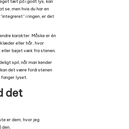
get tæt på i godt lys, kan
at se, men hvis du har en
integreret” i ringen, er det
ændre karakter. Måske er én
rklæder eller hår, hvor
 eller bøjet væk fra stenen.
eligt spil, når man kender
, kan det være fordi stenen
 fanger lyset.
d det
ste er dem, hvor jeg
å den.