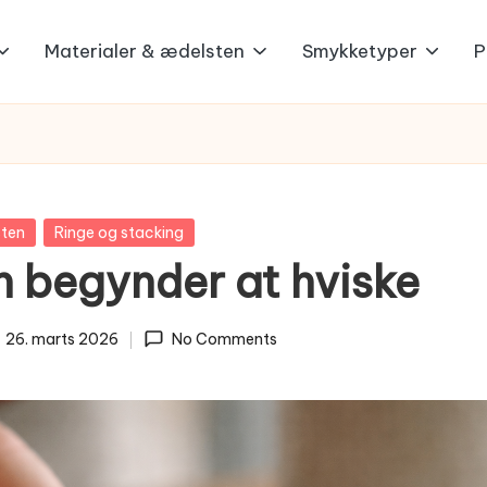
Materialer & ædelsten
Smykketyper
P
sten
Ringe og stacking
n begynder at hviske
26. marts 2026
No Comments