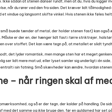
 Ikke sådan at stenen danser rundt, men at du, hvis du kigger me
lse, når du rører ved den fra siden. Det kræver lidt tålmodighed 
 et vindue og langsomt skifte vinkel. Hvis stenen ikke føles helt “
 små buede tænder af metal, der holder stenen fast) kan også 
 Måske er der en, der hænger lidt fast i tørre striktrøjer, halstø
n over stoffet. Det kan være tegn på, at metallet er slidt tyndt
 godt, det lyder romantisk, men mange sten har et meget genkend
ig ser lidt mere mat ud, eller lyset samler sig underligt i én side
 centralt i sin fatning. Små skævheder kan ændre, hvordan stenen
e – når ringen skal af me
opmærksomhed, og så er der tegn, der kalder på handling. De sid
n af med det samme og ikke bruge den, før en guldsmed har set p