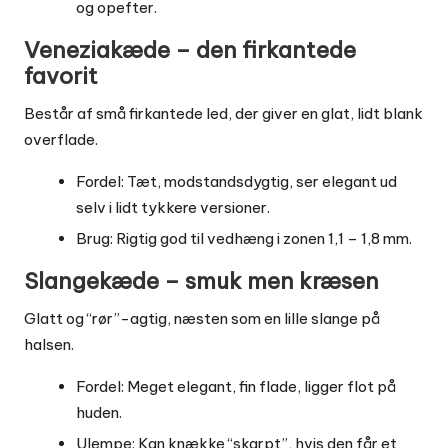
og opefter.
Veneziakæde – den firkantede
favorit
Består af små firkantede led, der giver en glat, lidt blank
overflade.
Fordel: Tæt, modstandsdygtig, ser elegant ud
selv i lidt tykkere versioner.
Brug: Rigtig god til vedhæng i zonen 1,1 – 1,8 mm.
Slangekæde – smuk men kræsen
Glatt og “rør”-agtig, næsten som en lille slange på
halsen.
Fordel: Meget elegant, fin flade, ligger flot på
huden.
Ulempe: Kan knække “skarpt”, hvis den får et