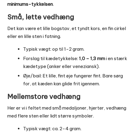
minimums-tykkelsen
.
Små, lette vedhæng
Det kan være et lille bogstav, et tyndt kors, en fin cirkel
eller en lille sten i fatning.
Typisk vægt: op til 1-2 gram.
Forslag til kædetykkelse:
1,0 – 1,3 mm
i en stærk
kædetype (anker eller veneziansk).
Øje/bail: Et lille, fint øje fungerer fint. Bare sørg
for, at kæden kan glide frit igennem.
Mellemstore vedhæng
Her er vi i feltet med små medaljoner, hjerter, vedhæng
med flere sten eller lidt større symboler.
Typisk vægt: ca. 2-4 gram.