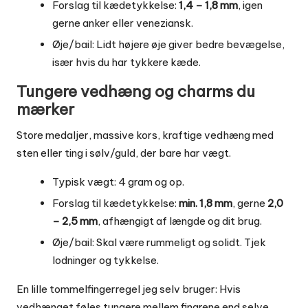
Forslag til kædetykkelse:
1,4 – 1,8 mm
, igen
gerne anker eller veneziansk.
Øje/bail: Lidt højere øje giver bedre bevægelse,
især hvis du har tykkere kæde.
Tungere vedhæng og charms du
mærker
Store medaljer, massive kors, kraftige vedhæng med
sten eller ting i sølv/guld, der bare har vægt.
Typisk vægt: 4 gram og op.
Forslag til kædetykkelse:
min. 1,8 mm
, gerne
2,0
– 2,5 mm
, afhængigt af længde og dit brug.
Øje/bail: Skal være rummeligt og solidt. Tjek
lodninger og tykkelse.
En lille tommelfingerregel jeg selv bruger: Hvis
vedhænget føles tungere mellem fingrene end selve