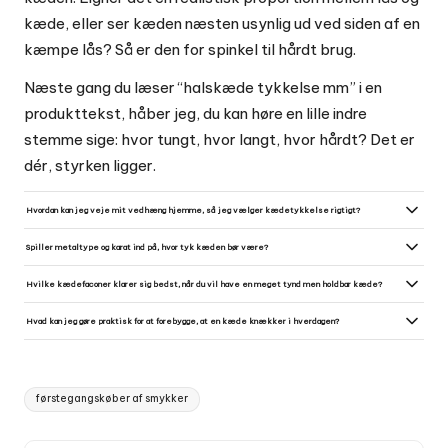
kæde, eller ser kæden næsten usynlig ud ved siden af en
kæmpe lås? Så er den for spinkel til hårdt brug.
Næste gang du læser “halskæde tykkelse mm” i en
produkttekst, håber jeg, du kan høre en lille indre
stemme sige: hvor tungt, hvor langt, hvor hårdt? Det er
dér, styrken ligger.
Hvordan kan jeg veje mit vedhæng hjemme, så jeg vælger kædetykkelse rigtigt?
Brug en lille digital juvelervægt med 0,01 g nøjagtighed hvis du kan; de er billige og præcise. Har du kun en
køkkenvægt, får du et groft estimat - alternativt spørg en guldsmed, som ofte vejer uden beregning.
Spiller metaltype og karat ind på, hvor tyk kæden bør være?
Ja. Højere karat guld og rent sølv er blødere og kræver ofte lidt tykkere eller mere robuste kæder end 14k guld
eller platin. Stål, platin og titan kan være tyndere uden at miste styrke, mens forgyldning ikke gør en svag kæde
Hvilke kædefaconer klarer sig bedst, når du vil have en meget tynd men holdbar kæde?
stærkere.
Box/veneziansk og anker/ankerkæder er særligt stærke i små diametre, fordi led og svejsninger fordeler
belastningen godt. Undgå meget glatte eller hule faconer som snake eller tynde, hul-legerede kæder hvis du
Hvad kan jeg gøre praktisk for at forebygge, at en kæde knækker i hverdagen?
forventer daglig brug.
Få lås og samleringe svejset eller udskiftet til solide, lukkede ringe, tjek kæden jævnligt for svage led, og
fjern den ved hårdt fysisk arbejde, sport og søvn. Opbevar kæden fladt og adskilt for at undgå sammenfiltring
og slid.
Tags:
førstegangskøber af smykker