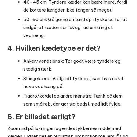
40-45 cm: Tyndere kæder kan bære mere, fordi
de kortere længder ikke fanger så meget.
50-60 cm: Gå gerne en tand op i tykkelse for at
undgå, at kæden ser “svag” ud omkring et
vedhæng.
4. Hvilken kædetype er det?
Anker/veneziansk: Tør godt være tyndere og
stadig stærk.
Slangekæde: Vælg lidt tykkere, især hvis du vil
have vedhæng på.
Figaro/kordel og andre mønstre: Tænk på dem
som små reb, der gør sig bedst med lidt fylde.
5. Er billedet ærligt?
Zoom ind på lukningen og endestykkernes møde med
kæden. Ligner det en realistisk proportion mellem lås og