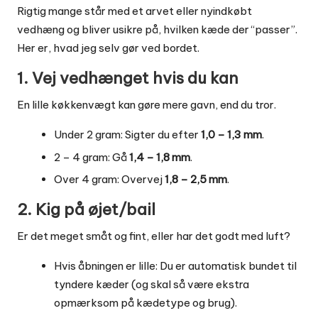
Rigtig mange står med et arvet eller nyindkøbt
vedhæng og bliver usikre på, hvilken kæde der “passer”.
Her er, hvad jeg selv gør ved bordet.
1. Vej vedhænget hvis du kan
En lille køkkenvægt kan gøre mere gavn, end du tror.
Under 2 gram: Sigter du efter
1,0 – 1,3 mm
.
2 – 4 gram: Gå
1,4 – 1,8 mm
.
Over 4 gram: Overvej
1,8 – 2,5 mm
.
2. Kig på øjet/bail
Er det meget småt og fint, eller har det godt med luft?
Hvis åbningen er lille: Du er automatisk bundet til
tyndere kæder (og skal så være ekstra
opmærksom på kædetype og brug).