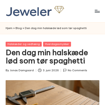
Skip
to
content
Hjem
»
Blog
»
Den dag min halskæde lød som tør spaghetti
Posted
Halskæder og vedhæng
Hverdagssmykker
in
Den dag min halskæde
lød som tør spaghetti
By
Jonas Damgaard
3. juni 2026
No Comments
Posted
by