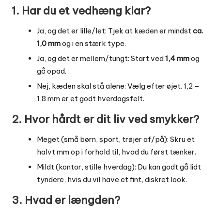
1. Har du et vedhæng klar?
Ja, og det er lille/let: Tjek at kæden er mindst
ca.
1,0 mm
og i en stærk type.
Ja, og det er mellem/tungt: Start ved
1,4 mm
og
gå opad.
Nej, kæden skal stå alene: Vælg efter øjet. 1,2 –
1,8 mm er et godt hverdagsfelt.
2. Hvor hårdt er dit liv ved smykker?
Meget (små børn, sport, trøjer af/på): Skru et
halvt mm op i forhold til, hvad du først tænker.
Mildt (kontor, stille hverdag): Du kan godt gå lidt
tyndere, hvis du vil have et fint, diskret look.
3. Hvad er længden?